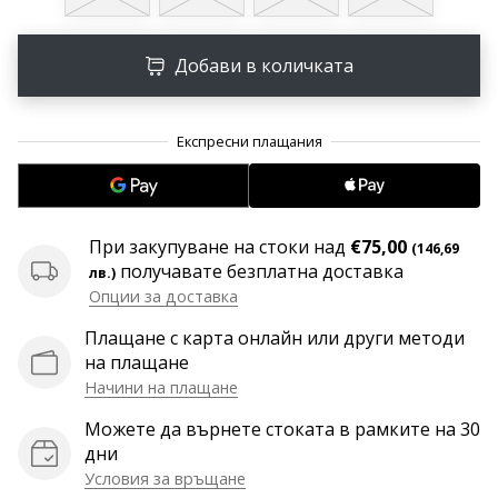
програма
WeplayVolleyball
Добави в количката
Имате
ли
собствен
уебсайт,
блог,
Facebook
страница
или
При закупуване на стоки над
€75,00
(146,69
дискусионен
получавате безплатна доставка
лв.)
форум?
Опции за доставка
Накарайте
Плащане с карта онлайн или други методи
ги
на плащане
да
Начини на плащане
генерират
приходи.
Можете да върнете стоката в рамките на 30
…
дни
Условия за връщане