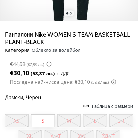
марка
Имате
ли
същата
Панталони Nike WOMEN S TEAM BASKETBALL
страст
PLANT-BLACK
като
нас?
Категория:
Облекло за волейбол
Присъединете
се
€44,99
(87,99 лв.)
като
€30,10
(58,87 лв.)
с ДДС
амбасадор
Последна най-ниска цена:
€30,10
(58,87 лв.)
на
марката.
Дамски,
Черен
Таблица с размери
11. 8. 2022
•
XS
S
M
L
L-T
1 мин. четене
Партньорска
XL
XL-T
XXL
2XL-T