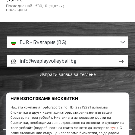
Последна най-
€30,10
(58,87 лв.)
ниска цена
EUR - България (BG)
info@weplayvolleyball.bg
Изпрати заявка за теглене
За нас
Обслужване на клиенти