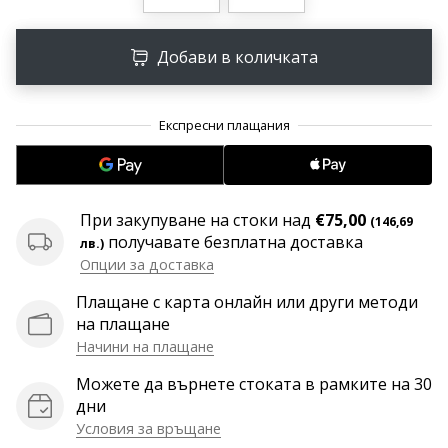
програма
WeplayVolleyball
Добави в количката
Имате
ли
собствен
уебсайт,
блог,
Facebook
страница
При закупуване на стоки над
€75,00
или
(146,69
получавате безплатна доставка
дискусионен
лв.)
форум?
Опции за доставка
Накарайте
Плащане с карта онлайн или други методи
ги
на плащане
да
Начини на плащане
генерират
приходи.
Можете да върнете стоката в рамките на 30
…
дни
Условия за връщане