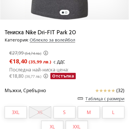
марка
Имате
ли
същата
Тениска Nike Dri-FIT Park 20
страст
Категория:
Облекло за волейбол
като
нас?
€27,99
Присъединете
(54,74 лв.)
се
€18,40
(35,99 лв.)
с ДДС
като
Последна най-ниска цена:
амбасадор
€18,80
Отстъпка
(36,77 лв.)
на
марката.
Отзиви
Мъжки,
Сребърно
(32)
Таблица с размери
11. 8. 2022
•
3XL
XS
S
M
L
1 мин. четене
Партньорска
XL
XXL