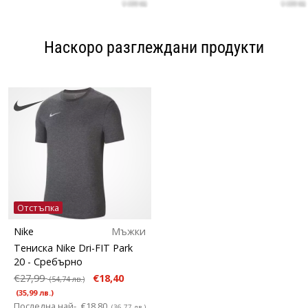
Наскоро разглеждани продукти
Отстъпка
Nike
Мъжки
Тениска Nike Dri-FIT Park
20
- Сребърно
€27,99
€18,40
(54,74 лв.)
(35,99 лв.)
Последна най-
€18,80
(36,77 лв.)