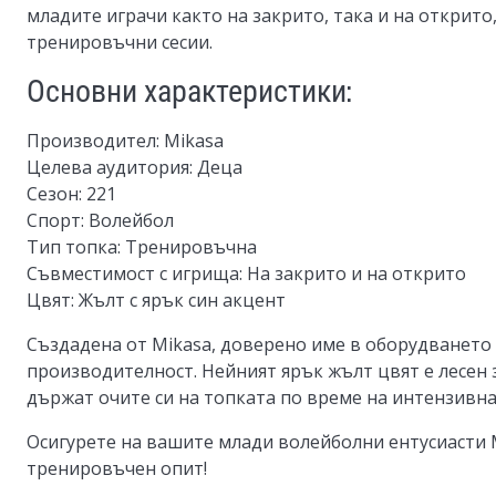
младите играчи както на закрито, така и на открито
тренировъчни сесии.
Основни характеристики:
Производител:
Mikasa
Целева аудитория:
Деца
Сезон:
221
Спорт:
Волейбол
Тип топка:
Тренировъчна
Съвместимост с игрища:
На закрито и на открито
Цвят:
Жълт с ярък син акцент
Създадена от Mikasa, доверено име в оборудването 
производителност. Нейният ярък жълт цвят е лесен 
държат очите си на топката по време на интензивна
Осигурете на вашите млади волейболни ентусиасти
тренировъчен опит!