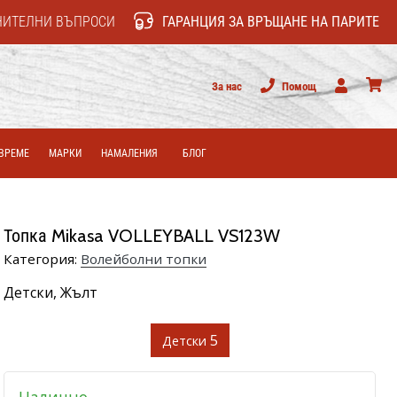
НИТЕЛНИ ВЪПРОСИ
ГАРАНЦИЯ ЗА ВРЪЩАНЕ НА ПАРИТЕ
За нас
Помощ
Потребител
колич
ВРЕМЕ
МАРКИ
НАМАЛЕНИЯ
БЛОГ
Топка Mikasa VOLLEYBALL VS123W
Категория:
Волейболни топки
Детски,
Жълт
5
Детски