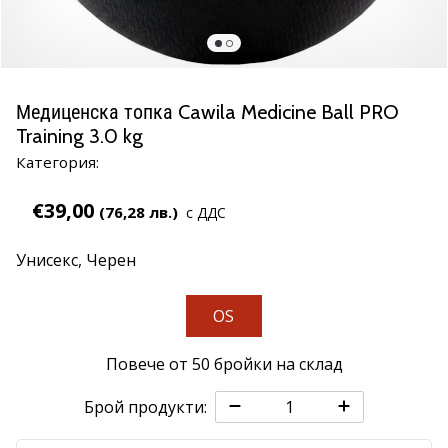
марка
Имате
ли
същата
Медиценска топка Cawila Medicine Ball PRO
страст
Training 3.0 kg
като
нас?
Категория:
Присъединете
се
€39,00
(76,28 лв.)
с ДДС
като
амбасадор
Унисекс,
Черен
на
марката.
OS
11. 8. 2022
Повече от 50 бройки на склад
•
1 мин. четене
Брой продукти:
Партньорска