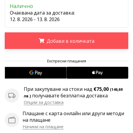
програма
Налично
WeplayVolleyball
Очаквана дата за доставка:
12. 8. 2026 - 13. 8. 2026
Имате
ли
собствен
уебсайт,
Добави в количката
блог,
Facebook
.
.
.
страница
или
дискусионен
форум?
Накарайте
При закупуване на стоки над
€75,00
(146,69
ги
получавате безплатна доставка
лв.)
да
Опции за доставка
генерират
приходи.
Плащане с карта онлайн или други методи
…
на плащане
Начини на плащане