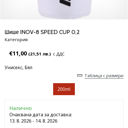
марка
Имате
ли
същата
Шише INOV-8 SPEED CUP 0,2
страст
Категория:
като
нас?
€11,00
Присъединете
(21,51 лв.)
с ДДС
се
като
Унисекс,
Бял
амбасадор
Таблица с размери
на
марката.
200ml
11. 8. 2022
Налично
•
Очаквана дата за доставка:
1 мин. четене
13. 8. 2026 - 14. 8. 2026
Партньорска