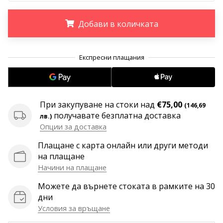
програма
WeplayVolleyball
Добави в количката
Имате
ли
.
.
.
собствен
уебсайт,
блог,
Facebook
страница
При закупуване на стоки над
€75,00
(146,69
или
получавате безплатна доставка
лв.)
дискусионен
Опции за доставка
форум?
Накарайте
Плащане с карта онлайн или други методи
ги
на плащане
да
Начини на плащане
генерират
Можете да върнете стоката в рамките на 30
приходи.
дни
…
Условия за връщане