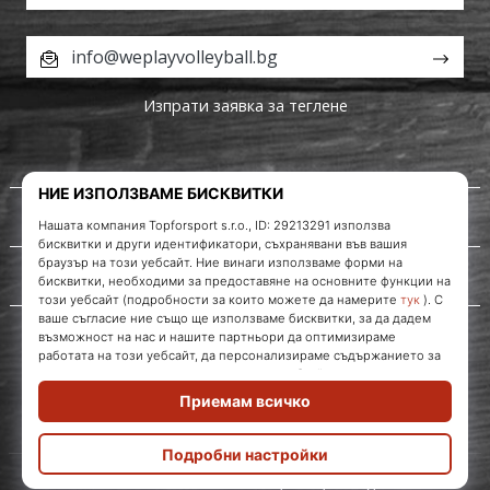
info@weplayvolleyball.bg
Изпрати заявка за теглене
За нас
Обслужване на клиенти
WePlayVolleyball.bg
© 2010 – 2026
WePlayVolleyball.bg