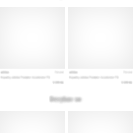
Покажи
всички
статии