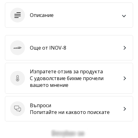
програма
WeplayVolleyball
Описание
Имате
ли
собствен
уебсайт,
блог,
Още от INOV-8
INOV-8
Facebook
страница
или
Изпратете отзив за продукта
дискусионен
С удоволствие бихме прочели
Изпратете отзив за продукта
форум?
вашето мнение
Накарайте
ги
да
Въпроси
генерират
Въпроси
Попитайте ни каквото поискате
приходи.
…