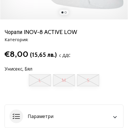
марка
Имате
ли
същата
Чорапи INOV-8 ACTIVE LOW
страст
Категория:
като
нас?
€8,00
Присъединете
(15,65 лв.)
с ДДС
се
като
Унисекс,
Бял
амбасадор
на
L
M
S
марката.
11. 8. 2022
•
1 мин. четене
Параметри
Партньорска