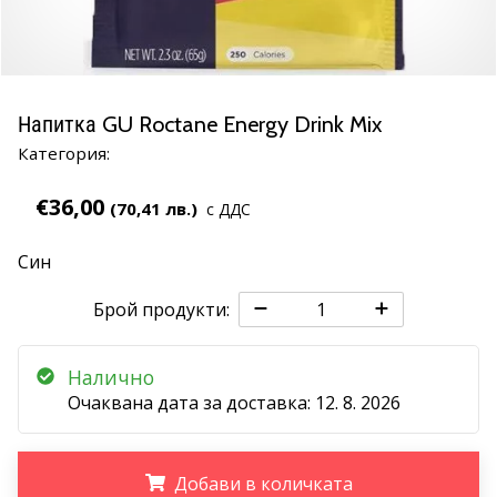
марка
Имате
ли
същата
Напитка GU Roctane Energy Drink Mix
страст
Категория:
като
нас?
€36,00
Присъединете
(70,41 лв.)
с ДДС
се
като
Син
амбасадор
на
Брой продукти:
марката.
Налично
11. 8. 2022
Очаквана дата за доставка:
12. 8. 2026
•
1 мин. четене
Партньорска
Добави в количката