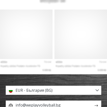
EUR - България (BG)
info@weplayvolleyball.bg