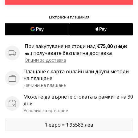
програма
WeplayVolleyball
.
.
.
Имате
ли
собствен
уебсайт,
При закупуване на стоки над
€75,00
(146,69
блог,
получавате безплатна доставка
лв.)
Facebook
Опции за доставка
страница
или
Плащане с карта онлайн или други методи
дискусионен
на плащане
форум?
Начини на плащане
Накарайте
ги
Можете да върнете стоката в рамките на 30
да
дни
генерират
Условия за връщане
приходи.
…
1 евро = 1.95583 лев