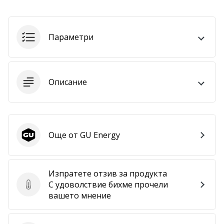
Покажи
всички
Параметри
статии
Описание
Още от GU Energy
GU Energy
Изпратете отзив за продукта
С удоволствие бихме прочели
Изпратете отзив за продукта
вашето мнение