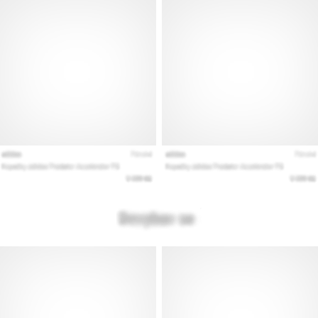
Покажи
всички
статии