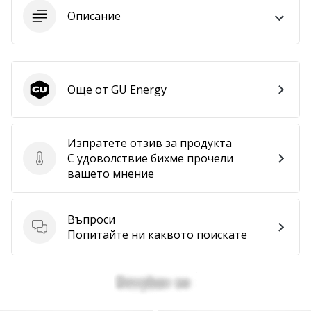
програма
Описание
WeplayVolleyball
Имате
ли
собствен
Още от GU Energy
уебсайт,
GU Energy
блог,
Facebook
страница
Изпратете отзив за продукта
или
С удоволствие бихме прочели
Изпратете отзив за продукта
дискусионен
вашето мнение
форум?
Накарайте
ги
Въпроси
да
Въпроси
Попитайте ни каквото поискате
генерират
приходи.
…