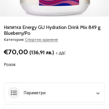
марка
Имате
ли
същата
Напитка Energy GU Hydration Drink Mix 849 g
страст
Blueberry/Po
като
нас?
Категория:
Спортно хранене
Присъединете
се
€70,00
(136,91 лв.)
с ДДС
като
амбасадор
Розов
на
марката.
11. 8. 2022
Параметри
•
1 мин. четене
Партньорска