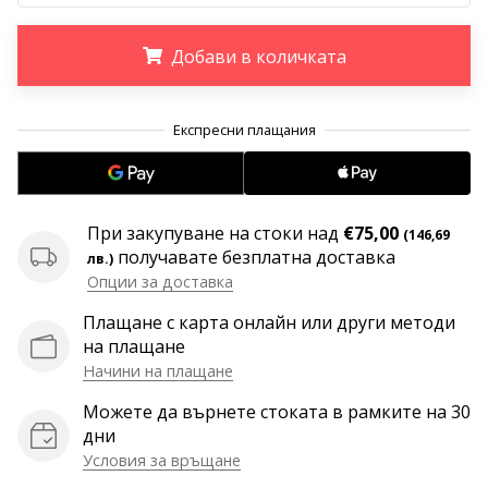
програма
WeplayVolleyball
Добави в количката
Имате
ли
.
.
.
собствен
уебсайт,
блог,
Facebook
страница
При закупуване на стоки над
€75,00
(146,69
или
получавате безплатна доставка
лв.)
дискусионен
Опции за доставка
форум?
Накарайте
Плащане с карта онлайн или други методи
ги
на плащане
да
Начини на плащане
генерират
приходи.
Можете да върнете стоката в рамките на 30
…
дни
Условия за връщане