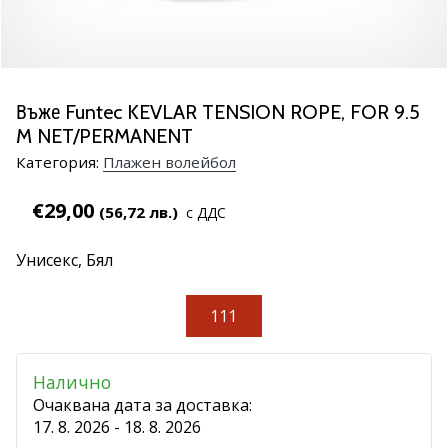
марка
Имате
ли
същата
Въже Funtec KEVLAR TENSION ROPE, FOR 9.5
страст
M NET/PERMANENT
като
нас?
Категория:
Плажен волейбол
Присъединете
се
€29,00
(56,72 лв.)
с ДДС
като
амбасадор
Унисекс,
Бял
на
марката.
111
11. 8. 2022
Налично
•
1 мин. четене
Очаквана дата за доставка:
17. 8. 2026 - 18. 8. 2026
Партньорска