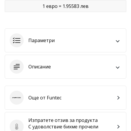
1 евро = 1.95583 лев
Покажи
всички
статии
Параметри
Описание
Още от Funtec
Funtec
Изпратете отзив за продукта
С удоволствие бихме прочели
Изпратете отзив за продукта