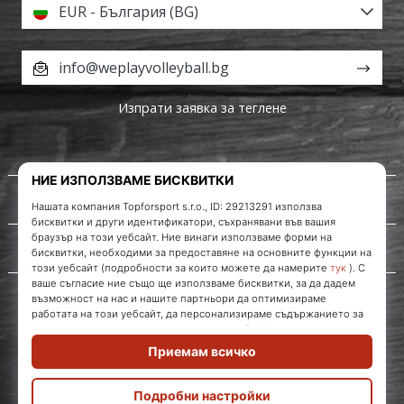
EUR - България (BG)
info@weplayvolleyball.bg
Изпрати заявка за теглене
За нас
Обслужване на клиенти
WePlayVolleyball.bg