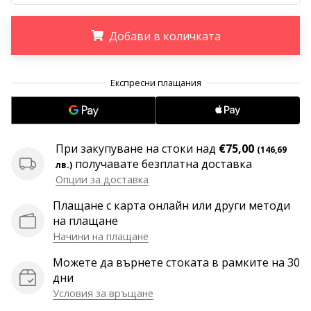
програма
WeplayVolleyball
Добави в количката
Имате
ли
.
.
.
собствен
уебсайт,
блог,
Facebook
страница
При закупуване на стоки над
€75,00
(146,69
или
получавате безплатна доставка
лв.)
дискусионен
Опции за доставка
форум?
Накарайте
Плащане с карта онлайн или други методи
ги
на плащане
да
Начини на плащане
генерират
приходи.
Можете да върнете стоката в рамките на 30
…
дни
Условия за връщане