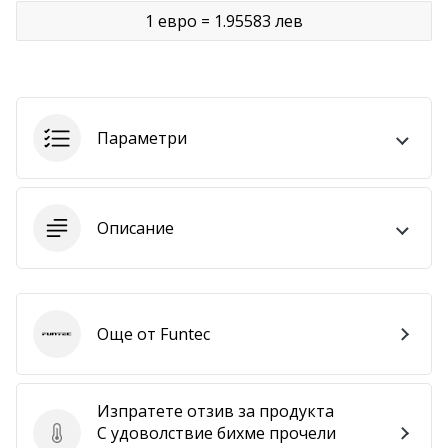
1 евро = 1.95583 лев
Покажи
всички
статии
Параметри
Описание
Още от Funtec
Funtec
Изпратете отзив за продукта
С удоволствие бихме прочели
Изпратете отзив за продукта