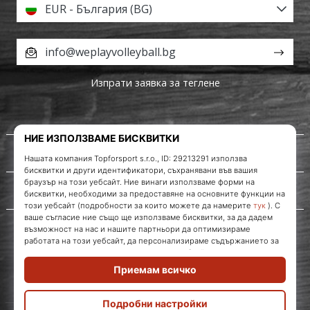
EUR - България (BG)
info@weplayvolleyball.bg
Изпрати заявка за теглене
За нас
Обслужване на клиенти
WePlayVolleyball.bg