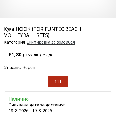
марка
Имате
ли
същата
Кука HOOK (FOR FUNTEC BEACH
страст
VOLLEYBALL SETS)
като
нас?
Категория:
Екипировка за волейбол
Присъединете
се
€1,80
(3,52 лв.)
с ДДС
като
амбасадор
Унисекс,
Черен
на
марката.
111
11. 8. 2022
Налично
•
1 мин. четене
Очаквана дата за доставка:
18. 8. 2026 - 19. 8. 2026
Партньорска