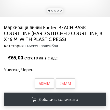
марка
Имате
ли
същата
Маркиращи линии Funtec BEACH BASIC
страст
COURTLINE (HARD STITCHED COURTLINE, 8
като
X 16 M, WITH PLASTIC PEGS)
нас?
Присъединете
Категория:
Плажен волейбол
се
като
€65,00
(127,13 лв.)
с ДДС
амбасадор
на
Унисекс,
Черен
марката.
50MM
25MM
11. 8. 2022
•
1 мин. четене
Добави в количката
Партньорска