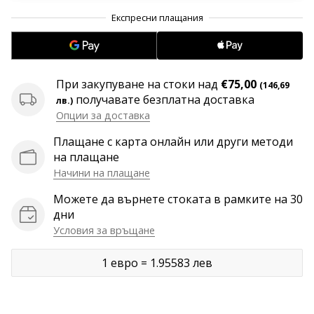
програма
WeplayVolleyball
Имате
ли
собствен
При закупуване на стоки над
€75,00
(146,69
уебсайт,
получавате безплатна доставка
лв.)
блог,
Опции за доставка
Facebook
страница
Плащане с карта онлайн или други методи
или
на плащане
дискусионен
Начини на плащане
форум?
Можете да върнете стоката в рамките на 30
Накарайте
дни
ги
Условия за връщане
да
генерират
приходи.
1 евро = 1.95583 лев
…