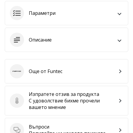
Покажи
Параметри
всички
статии
Описание
Още от Funtec
Funtec
Изпратете отзив за продукта
С удоволствие бихме прочели
Изпратете отзив за продукта
вашето мнение
Въпроси
Въпроси