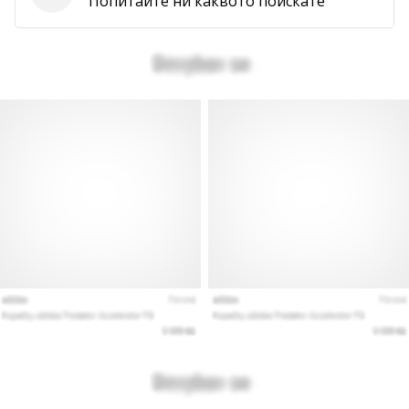
Попитайте ни каквото поискате