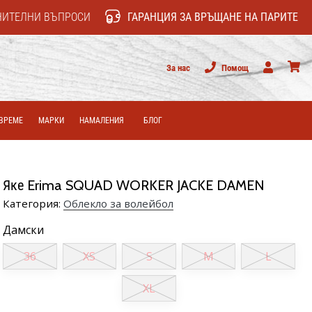
НИТЕЛНИ ВЪПРОСИ
ГАРАНЦИЯ ЗА ВРЪЩАНЕ НА ПАРИТЕ
За нас
Помощ
Потребител
колич
ВРЕМЕ
МАРКИ
НАМАЛЕНИЯ
БЛОГ
Яке Erima SQUAD WORKER JACKE DAMEN
Категория:
Облекло за волейбол
Дамски
36
XS
S
M
L
XL