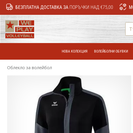
БЕЗПЛАТНА ДОСТАВКА ЗА
ПОРЪЧКИ НАД €75,00
М
WePlayVolleyball.bg
НОВА КОЛЕКЦИЯ
ВОЛЕЙБОЛНИ ОБУВКИ
Облекло за волейбол