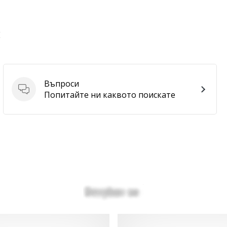
E
Въпроси
Въпроси
Попитайте ни каквото поискате