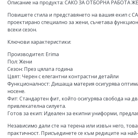
Описание на продукта: САКО ЗА ОТБОРНА РАБОТА Ж
Повишете стила и представянето на вашия екип с
СА
проектирано специално за жени, съчетава функциона
всеки сезон.
Ключови характеристики:
Производител:
Erima
Пол:
Жени
Сезон:
През цялата година
Цвят:
Черен с елегантни контрастни детайли
Функционалност:
Дишаща материя осигурява оптима
носене.
Фит:
Стандартен фит, който осигурява свобода на д
привлекателна силуета.
Готов за екип:
Идеален за екипни униформи, предла
Независимо дали сте на терена или извън него, тов
практичност. Присъединете се към редиците на на