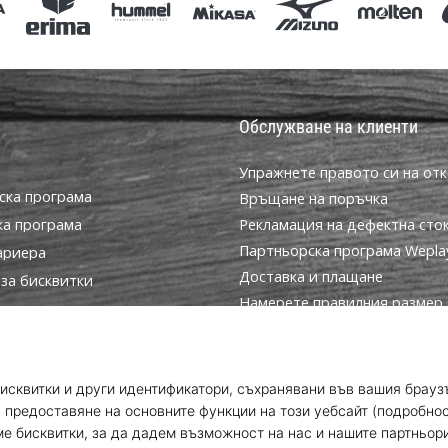
Обслужване на клиенти
Упражнете правото си на отк
ска програма
Връщане на поръчка
ка програма
Рекламация на дефектна сто
Партньорска програма WeplayV
ариера
Доставка и плащане
за бисквитки
Намерете правилния размер
условия
Контакт
Често задавани въпроси
Политика за поверителност
Програма за посланици