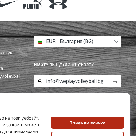
EUR - България (BG)
аз тук
Имате ли нужда от съвет?
ка
olleyball
info@weplayvolleyball.bg