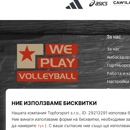
За нас
За нас
Aмбасадор
Партньорс
Работа и к
Настройки 
Правила и 
WePlayVolleyball.bg