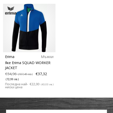
Erima
Мъжки
Яке Erima SQUAD WORKER
JACKET
€54,96
€37,32
(107,49 лв.)
(72,99 лв.)
Последна най-
€22,00
(43,03 лв.)
ниска цена