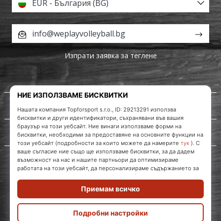
EUR - България (BG)
info@weplayvolleyball.bg
Изпрати заявка за теглене
За нас
Обслужване на клиенти
WePlayVolleyball.bg