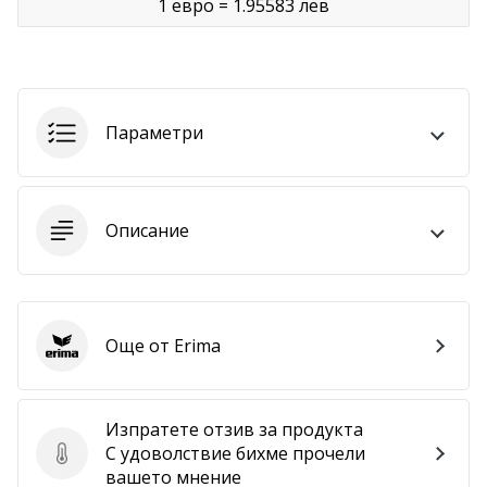
1 евро = 1.95583 лев
Покажи
всички
статии
Параметри
Описание
Още от Erima
Erima
Изпратете отзив за продукта
С удоволствие бихме прочели
Изпратете отзив за продукта
вашето мнение