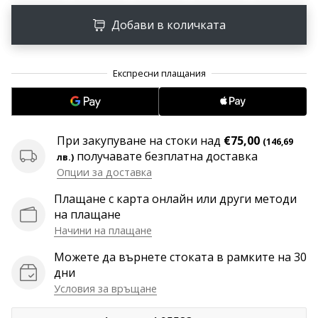
програма
WeplayVolleyball
Добави в количката
Имате
ли
собствен
уебсайт,
блог,
Facebook
При закупуване на стоки над
€75,00
страница
(146,69
получавате безплатна доставка
или
лв.)
дискусионен
Опции за доставка
форум?
Плащане с карта онлайн или други методи
Накарайте
на плащане
ги
Начини на плащане
да
генерират
Можете да върнете стоката в рамките на 30
приходи.
дни
…
Условия за връщане