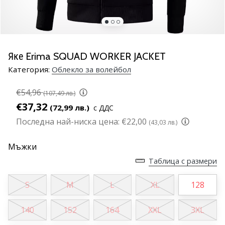
марка
Имате
ли
същата
Яке Erima SQUAD WORKER JACKET
страст
Категория:
Облекло за волейбол
като
нас?
€54,96
Присъединете
(107,49 лв.)
се
€37,32
(72,99 лв.)
с ДДС
като
Последна най-ниска цена:
€22,00
(43,03 лв.)
амбасадор
на
Мъжки
марката.
Таблица с размери
11. 8. 2022
S
M
L
XL
128
•
1 мин. четене
140
152
164
XXL
3XL
Партньорска