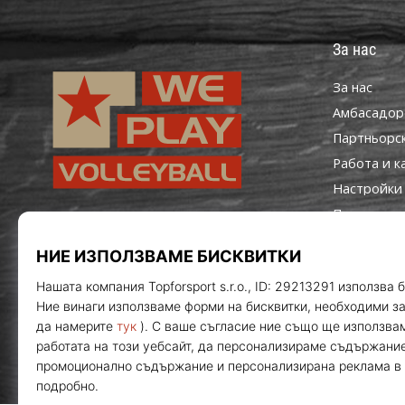
За нас
За нас
Aмбасадор
Партньорс
Работа и к
Настройки 
Правила и 
WePlayVolleyball.bg