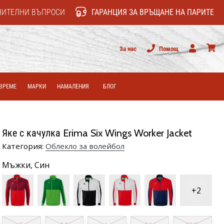
НИТЕЛНИ ВЪПРОСИ
ГАРАНЦИЯ ЗА ВРЪЩАНЕ НА ПАРИТЕ
За нас
Помощ
Потребител
колич
ВРЕМЕ
МАРКИ
НАМАЛЕНИЯ
БЛОГ
Яке с качулка Erima Six Wings Worker Jacket
Категория:
Облекло за волейбол
Мъжки,
Син
+2