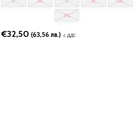
S
M
L
XL
XXL
3XL
€32,50
(63,56 лв.)
с ДДС