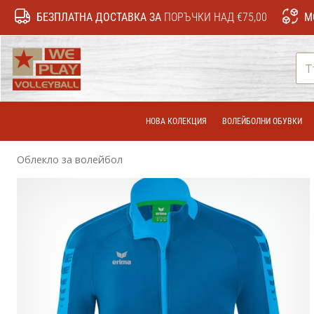
БЕЗПЛАТНА ДОСТАВКА ЗА
ПОРЪЧКИ НАД €75,00
М
WePlayVolleyball.bg
НОВА КОЛЕКЦИЯ
ВОЛЕЙБОЛНИ ОБУВКИ
Облекло за волейбол