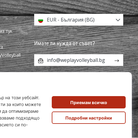
EUR - България (BG)
аз тук
Имате ли нужда от съвет?
ка
olleyball
info@weplayvolleyball.bg