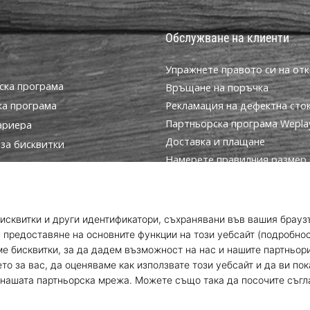
Обслужване на клиенти
Упражнете правото си на отк
ска програма
Връщане на поръчка
ка програма
Рекламация на дефектна сто
Партньорска програма WeplayV
ариера
Доставка и плащане
за бисквитки
Намерете правилния размер
условия
Контакт
Често задавани въпроси
Политика за поверителност
Програма за посланици
© 2010 – 2026
WePlayVolleyball.bg