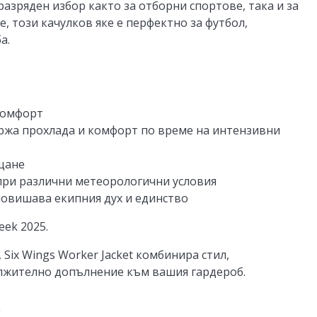
разряден избор както за отборни спортове, така и за
 този качулков яке е перфектно за футбол,
а.
комфорт
ржа прохлада и комфорт по време на интензивни
ещане
 при различни метеорологични условия
повишава екипния дух и единство
ek 2025.
 Six Wings Worker Jacket комбинира стил,
лжително допълнение към вашия гардероб.
E