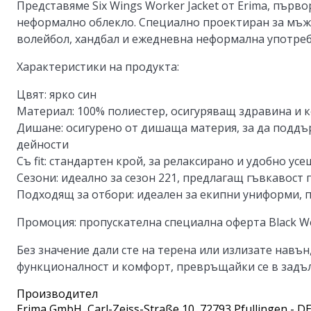
Представяме Six Wings Worker Jacket от Erima, първо
неформално облекло. Специално проектиран за мъже,
волейбол, хандбал и ежедневна неформална употреб
Характеристики на продукта:
Цвят: ярко син
Материал: 100% полиестер, осигуряващ здравина и 
Дишане: осигурено от дишаща материя, за да поддъ
дейности
Съ fit: стандартен крой, за релаксирано и удобно ус
Сезони: идеално за сезон 221, предлагащ гъвкавост
Подходящ за отбори: идеален за екипни униформи, 
Промоция: пропускателна специална оферта Black We
Без значение дали сте на терена или излизате навън,
функционалност и комфорт, превръщайки се в задъ
Производител
Erima GmbH
, Carl-Zeiss-Straße 10, 72793 Pfullingen - D