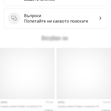
Покажи
всички
Въпроси
статии
Въпроси
Попитайте ни каквото поискате