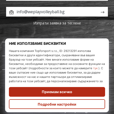
info@weplayvolleyball.bg
Изпрати заявка за теглене
За нас
Обслужване на клиенти
WePlayVolleyball.bg
© 2010 – 2026
WePlayVolleyball.bg