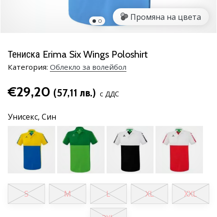
марка
Промяна на цвета
Имате
ли
същата
Тениска Erima Six Wings Poloshirt
страст
Категория:
Облекло за волейбол
като
нас?
€29,20
Присъединете
(57,11 лв.)
с ДДС
се
като
Унисекс,
Син
амбасадор
на
марката.
11. 8. 2022
•
S
M
L
XL
XXL
1 мин. четене
Партньорска