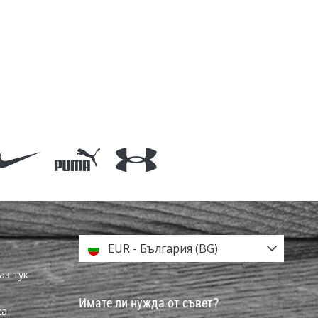
EUR - България (BG)
аз тук
Имате ли нужда от съвет?
ка