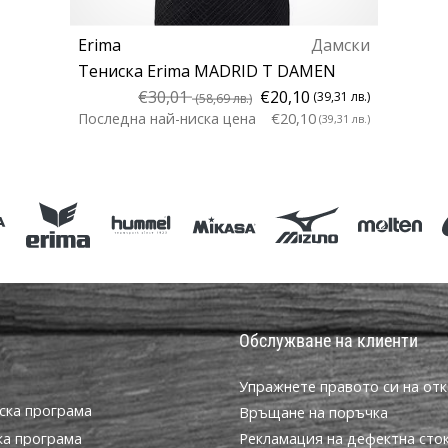
Erima
Дамски
Тениска Erima MADRID T DAMEN
€30,01
€20,10
(39,31 лв.)
(58,69 лв.)
Последна най-ниска цена
€20,10
(39,31 лв.)
M XL
Обслужване на клиенти
Упражнете правото си на отк
ска програма
Връщане на поръчка
ка програма
Рекламация на дефектна сто