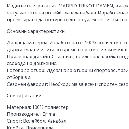
Издигнете играта си с MADRID TRIKOT DAMEN, висок
ентусиастите на волейбола и хандбала. Изработена о
проектирана да осигури отлично удобство и стил на 
Основни характеристики:
Дишаща материя:
Изработена от 100% полиестер, те
държи хладни и сухи по време на интензивни мачове
Прилепнал дизайн:
Стилният, прилепнал кройка подч
свобода на движение.
Готова за отбор:
Идеална за отборни спортове, тази
отбора ви.
Сезонен фаворит:
Необходима за всеки спортен сезон
Спецификации:
Материал:
100% полиестер
Производител:
Erima
Спорт:
Волейбол, Хандбал
Кройка:
Прилепнала