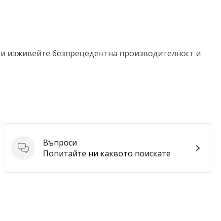
 и изживейте безпрецедентна производителност и
E
Въпроси
Въпроси
Попитайте ни каквото поискате