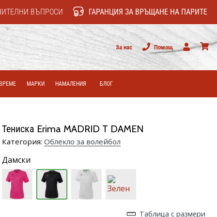
НИТЕЛНИ ВЪПРОСИ
ГАРАНЦИЯ ЗА ВРЪЩАНЕ НА ПАРИТЕ
За нас
Помощ
Потребител
колич
ВРЕМЕ
МАРКИ
НАМАЛЕНИЯ
БЛОГ
Тениска Erima MADRID T DAMEN
Категория:
Облекло за волейбол
Дамски
Таблица с размери