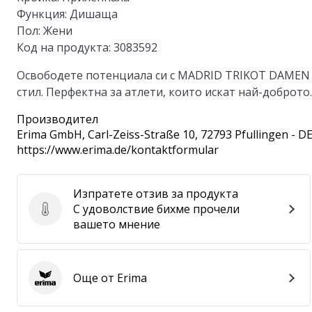
Функция:
Дишаща
Пол:
Жени
Код на продукта:
3083592
Освободете потенциала си с MADRID TRIKOT DAMEN
стил. Перфектна за атлети, които искат най-доброто.
Производител
Erima GmbH
, Carl-Zeiss-Straße 10, 72793 Pfullingen - D
https://www.erima.de/kontaktformular
Изпратете отзив за продукта
С удоволствие бихме прочели
Изпратете отзив за продукта
вашето мнение
Още от Erima
Erima