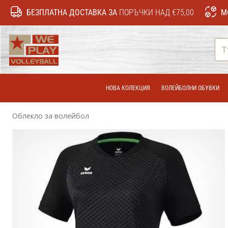
БЕЗПЛАТНА ДОСТАВКА ЗА
ПОРЪЧКИ НАД €75,00
М
WePlayVolleyball.bg
НОВА КОЛЕКЦИЯ
ВОЛЕЙБОЛНИ ОБУВКИ
Облекло за волейбол