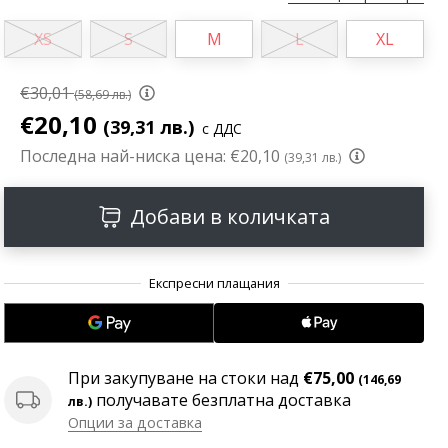
XS
S
M
L
XL
€30,01
(58,69 лв.)
€20,10
(39,31 лв.)
с ДДС
Последна най-ниска цена:
€20,10
(39,31 лв.)
Добави в количката
При закупуване на стоки над
€75,00
(146,69
получавате безплатна доставка
лв.)
Опции за доставка