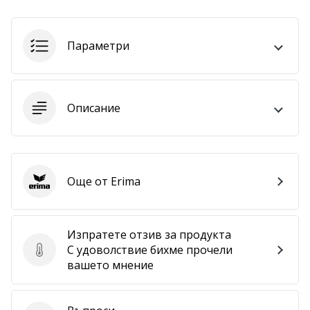
Покажи
всички
Параметри
статии
Описание
Още от Erima
Erima
Изпратете отзив за продукта
С удоволствие бихме прочели
Изпратете отзив за продукта
вашето мнение