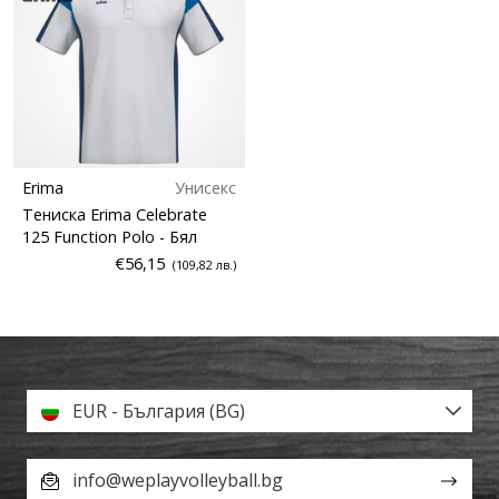
Erima
Унисекс
Тениска Erima Celebrate
125 Function Polo
- Бял
€56,15
(109,82 лв.)
EUR - България (BG)
info@weplayvolleyball.bg