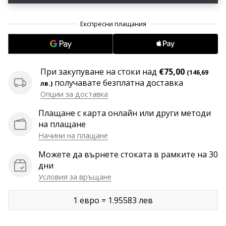
програма
WeplayVolleyball
Имате
ли
собствен
уебсайт,
При закупуване на стоки над
€75,00
(146,69
блог,
получавате безплатна доставка
лв.)
Facebook
Опции за доставка
страница
или
Плащане с карта онлайн или други методи
дискусионен
на плащане
форум?
Начини на плащане
Накарайте
Можете да върнете стоката в рамките на 30
ги
дни
да
Условия за връщане
генерират
приходи.
…
1 евро = 1.95583 лев