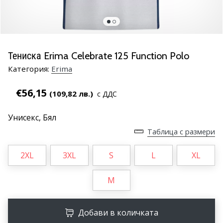
марка
Имате
ли
същата
Тениска Erima Celebrate 125 Function Polo
страст
Категория:
Erima
като
нас?
€56,15
Присъединете
(109,82 лв.)
с ДДС
се
като
Унисекс,
Бял
амбасадор
Таблица с размери
на
марката.
2XL
3XL
S
L
XL
11. 8. 2022
M
•
1 мин. четене
Добави в количката
Партньорска