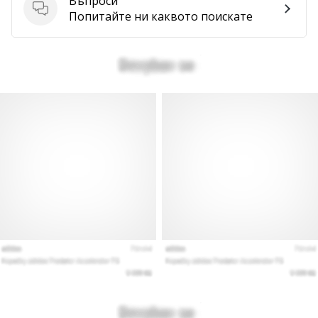
Въпроси
Въпроси
Попитайте ни каквото поискате