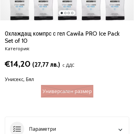
марка
Имате
ли
същата
Охлаждащ компрс с гел Cawila PRO Ice Pack
страст
Set of 10
като
нас?
Категория:
Присъединете
се
€14,20
(27,77 лв.)
с ДДС
като
амбасадор
Унисекс,
Бял
на
марката.
Универсален размер
11. 8. 2022
•
1 мин. четене
Параметри
Партньорска