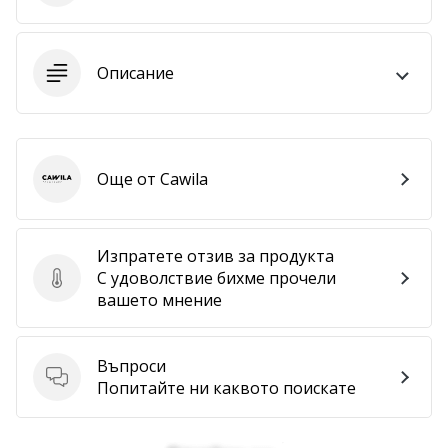
програма
WeplayVolleyball
Имате
Описание
ли
собствен
уебсайт,
блог,
Facebook
Още от Cawila
Cawila
страница
или
дискусионен
Изпратете отзив за продукта
форум?
С удоволствие бихме прочели
Накарайте
Изпратете отзив за продукта
вашето мнение
ги
да
генерират
Въпроси
приходи.
Въпроси
Попитайте ни каквото поискате
…