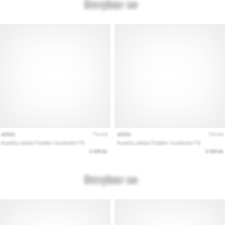
Покажи
всички
статии