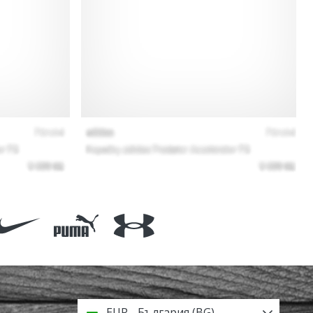
EUR - България (BG)