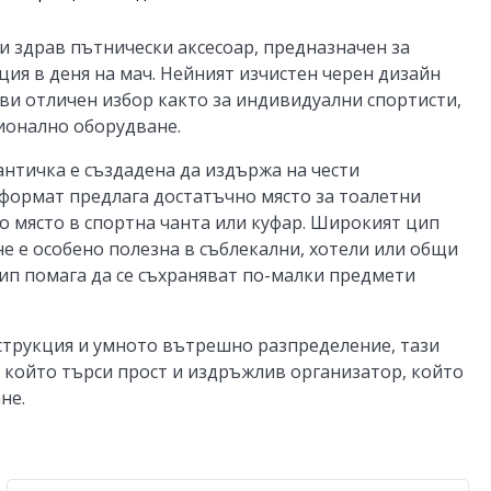
и здрав пътнически аксесоар, предназначен за
ия в деня на мач. Нейният изчистен черен дизайн
ви отличен избор както за индивидуални спортисти,
ционално оборудване.
античка е създадена да издържа на чести
формат предлага достатъчно място за тоалетни
о място в спортна чанта или куфар. Широкият цип
ане е особено полезна в съблекални, хотели или общи
ип помага да се съхраняват по-малки предмети
нструкция и умното вътрешно разпределение, тази
, който търси прост и издръжлив организатор, който
не.