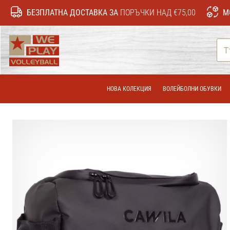
БЕЗПЛАТНА ДОСТАВКА ЗА
ПОРЪЧКИ НАД €75,00
М
WePlayVolleyball.bg
НОВА КОЛЕКЦИЯ
ВОЛЕЙБОЛНИ ОБУВКИ