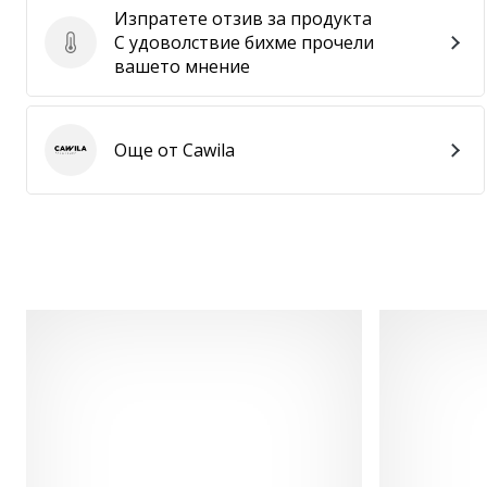
Изпратете отзив за продукта
С удоволствие бихме прочели
Изпратете отзив за продукта
вашето мнение
Още от Cawila
Cawila