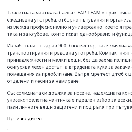
Тоалетната чантичка Cawila GEAR TEAM е практичен 
ежедневна употреба, отборни пътувания и организац
изглежда професионално и универсално, което я пра
така и за клубове, които искат еднообразно и функ
Изработена от здрав 900D полиестер, тази миялна ч
транспортирания и редовна употреба. Компактният 
принадлежности и малки вещи, без да заема излишн
осигурява лесен достъп, а вградената кука за закач
помещения за преобличане. Вътре мрежест джоб с ц
отделени и лесни за намиране.
Със солидната си дръжка за носене, надеждната ко
унисекс тоалетна чантичка е идеален избор за всеки
пази личните вещи защитени и под ръка при пътува
Производител