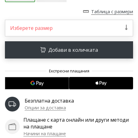
програма
WeplayVolleyball
Таблица с размери
Имате
ли
Изберете размер
собствен
уебсайт,
блог,
Добави в количката
Facebook
страница
или
дискусионен
форум?
Накарайте
ги
Безплатна доставка
да
Опции за доставка
генерират
приходи.
Плащане с карта онлайн или други методи
…
на плащане
Начини на плащане