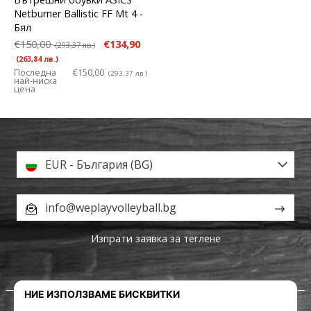
Netburner Ballistic FF Mt 4
-
Бял
€150,00
€134,90
(293,37 лв.)
(263,84 лв.)
Последна
€150,00
(293,37 лв.)
най-ниска
цена
EUR - България (BG)
info@weplayvolleyball.bg
Изпрати заявка за теглене
За нас