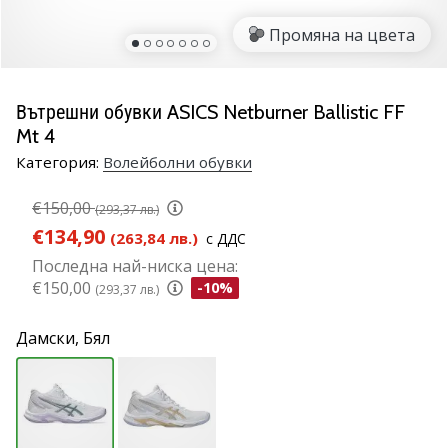
марка
Промяна на цвета
Имате
ли
същата
Вътрешни обувки ASICS Netburner Ballistic FF
страст
Mt 4
като
нас?
Категория:
Волейболни обувки
Присъединете
се
€150,00
(293,37 лв.)
като
€134,90
(263,84 лв.)
с ДДС
амбасадор
Последна най-ниска цена:
на
€150,00
-10%
(293,37 лв.)
марката.
Дамски,
Бял
11. 8. 2022
•
1 мин. четене
Партньорска