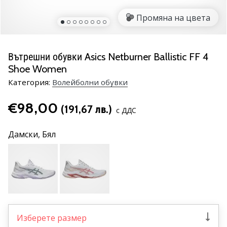
марка
Промяна на цвета
Имате
ли
същата
Вътрешни обувки Asics Netburner Ballistic FF 4
страст
Shoe Women
като
нас?
Категория:
Волейболни обувки
Присъединете
се
€98,00
(191,67 лв.)
с ДДС
като
амбасадор
Дамски,
Бял
на
марката.
11. 8. 2022
•
1 мин. четене
Изберете размер
Партньорска