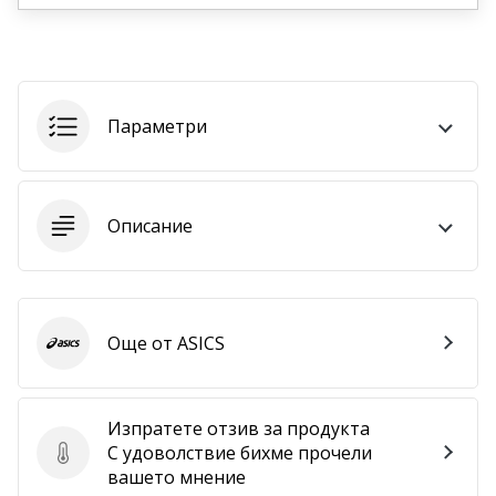
програма
WeplayVolleyball
Имате
ли
собствен
Параметри
уебсайт,
блог,
Facebook
страница
Описание
или
дискусионен
форум?
Накарайте
ги
Още от ASICS
ASICS
да
генерират
приходи.
Изпратете отзив за продукта
…
С удоволствие бихме прочели
Изпратете отзив за продукта
вашето мнение