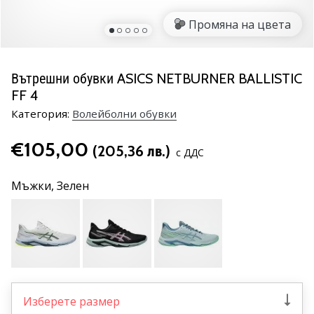
марка
Промяна на цвета
Имате
ли
същата
Вътрешни обувки ASICS NETBURNER BALLISTIC
страст
FF 4
като
нас?
Категория:
Волейболни обувки
Присъединете
се
€105,00
(205,36 лв.)
с ДДС
като
амбасадор
Мъжки,
Зелен
на
марката.
11. 8. 2022
•
1 мин. четене
Изберете размер
Партньорска