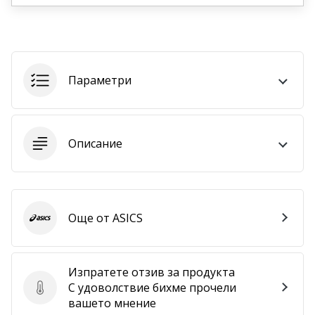
програма
WeplayVolleyball
Имате
ли
собствен
Параметри
уебсайт,
блог,
Facebook
страница
Описание
или
дискусионен
форум?
Накарайте
ги
Още от ASICS
ASICS
да
генерират
приходи.
Изпратете отзив за продукта
…
С удоволствие бихме прочели
Изпратете отзив за продукта
вашето мнение