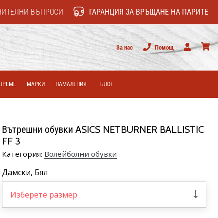
НИТЕЛНИ ВЪПРОСИ
ГАРАНЦИЯ ЗА ВРЪЩАНЕ НА ПАРИТЕ
За нас
Помощ
Потребител
колич
ВРЕМЕ
МАРКИ
НАМАЛЕНИЯ
БЛОГ
Вътрешни обувки ASICS NETBURNER BALLISTIC
FF 3
Категория:
Волейболни обувки
Дамски,
Бял
Изберете размер