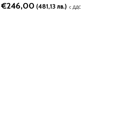
€246,00
(481,13 лв.)
с ДДС