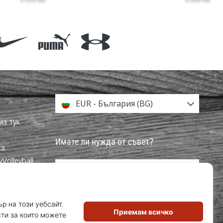
EUR - България (BG)
аз тук
Имате ли нужда от съвет?
ка
olleyball
info@weplayvolleyball.bg