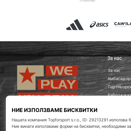
За нас
За нас
Aмбасадор
Партньорс
Работа и к
Настройки 
Правила и 
WePlayVolleyball.bg