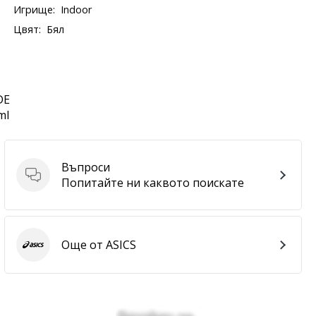
Игрище:
Indoor
Цвят:
Бял
DE
ml
Въпроси
Въпроси
Попитайте ни каквото поискате
Още от ASICS
ASICS