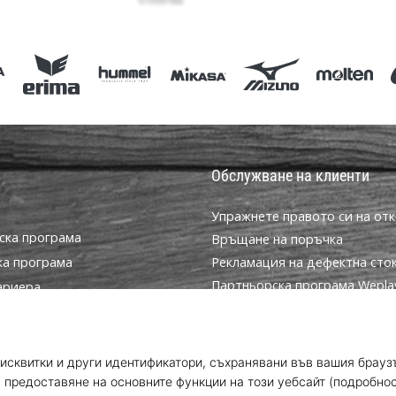
Обслужване на клиенти
Упражнете правото си на отк
ска програма
Връщане на поръчка
ка програма
Рекламация на дефектна сто
Партньорска програма WeplayV
ариера
Доставка и плащане
за бисквитки
Намерете правилния размер
условия
Контакт
Често задавани въпроси