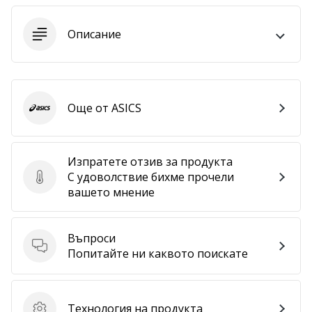
програма
WeplayVolleyball
Описание
Имате
ли
собствен
уебсайт,
блог,
Още от ASICS
ASICS
Facebook
страница
или
Изпратете отзив за продукта
дискусионен
С удоволствие бихме прочели
Изпратете отзив за продукта
форум?
вашето мнение
Накарайте
ги
да
Въпроси
генерират
Въпроси
Попитайте ни каквото поискате
приходи.
…
Технология на продукта