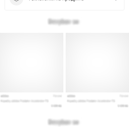
Технология на продукта
Покажи
всички
статии