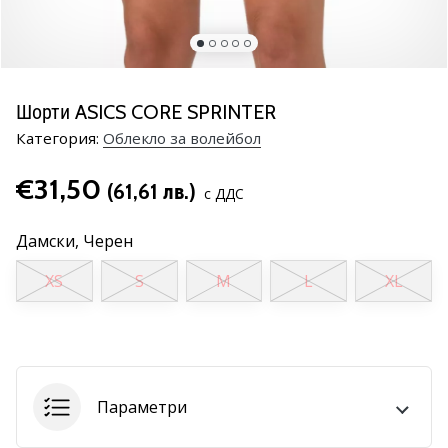
марка
Имате
ли
същата
Шорти ASICS CORE SPRINTER
страст
Категория:
Облекло за волейбол
като
нас?
€31,50
Присъединете
(61,61 лв.)
с ДДС
се
като
Дамски,
Черен
амбасадор
на
XS
S
M
L
XL
марката.
11. 8. 2022
•
1 мин. четене
Параметри
Партньорска