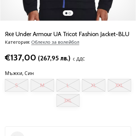
марка
Имате
ли
същата
Яке Under Armour UA Tricot Fashion Jacket-BLU
страст
Категория:
Облекло за волейбол
като
нас?
€137,00
Присъединете
(267,95 лв.)
с ДДС
се
като
Мъжки,
Син
амбасадор
на
S
M
L
XL
XXL
марката.
3XL
11. 8. 2022
•
1 мин. четене
Партньорска