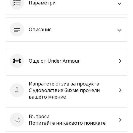
Параметри
програма
WeplayVolleyball
Имате
ли
Описание
собствен
уебсайт,
блог,
Facebook
страница
Още от Under Armour
Under Armour
или
дискусионен
форум?
Изпратете отзив за продукта
Накарайте
С удоволствие бихме прочели
ги
Изпратете отзив за продукта
вашето мнение
да
генерират
приходи.
Въпроси
…
Въпроси
Попитайте ни каквото поискате