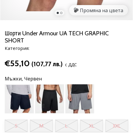
марка
Промяна на цвета
Имате
ли
същата
Шорти Under Armour UA TECH GRAPHIC
страст
SHORT
като
нас?
Категория:
Присъединете
се
€55,10
(107,77 лв.)
с ДДС
като
амбасадор
Мъжки,
Червен
на
марката.
11. 8. 2022
•
1 мин. четене
S
M
L
XL
XXL
Партньорска