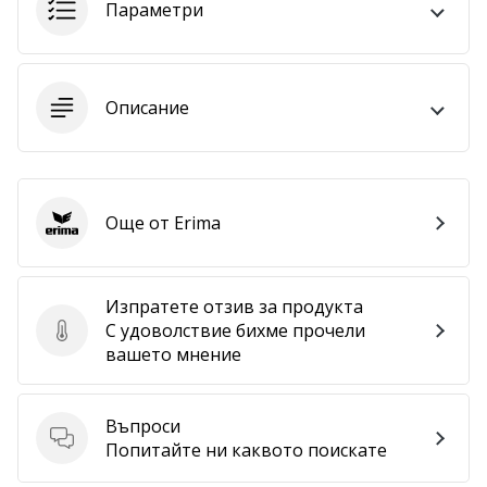
Параметри
програма
WeplayVolleyball
Имате
ли
Описание
собствен
уебсайт,
блог,
Facebook
страница
Още от Erima
Erima
или
дискусионен
форум?
Изпратете отзив за продукта
Накарайте
С удоволствие бихме прочели
ги
Изпратете отзив за продукта
вашето мнение
да
генерират
приходи.
Въпроси
…
Въпроси
Попитайте ни каквото поискате