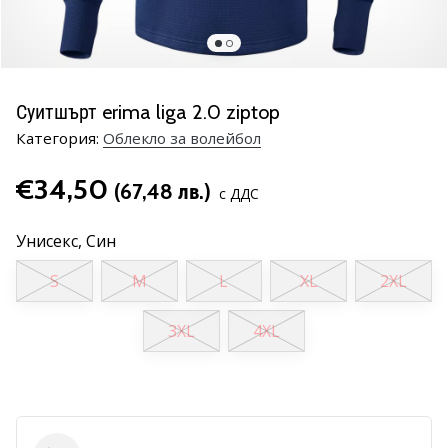
марка
Имате
ли
същата
Суитшърт erima liga 2.0 ziptop
страст
Категория:
Облекло за волейбол
като
нас?
€34,50
Присъединете
(67,48 лв.)
с ДДС
се
като
Унисекс,
Син
амбасадор
на
S
M
L
XL
2XL
марката.
3XL
4XL
11. 8. 2022
•
1 мин. четене
Партньорска