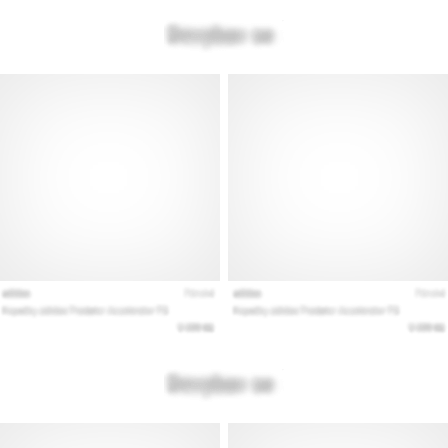
Покажи
всички
статии